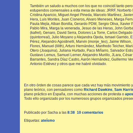
También un saludo a muchos con los que no coincidí tanto pero
estupendos comensales a esta mesa de ideas: JRRF, Norberto 
Cristina Aparicio, Miguel Angel Pineda, Marcelo Martínez, Javier
Hera, Luis Montes, Juan Cisneros, Alvaro Meneses, Marga Fer
Paula Mejía, Alban Bonilla, Gerardo PDM, Sergio Oliva, Xavier 
Pablo Mira, Marga la venerada, Jesuo de las Heras, John Gorba
(kafrel), Genaro, David Serra, Dolores La Torre, Carlos Delgado
(quintorreal), Julio Moyano y Alejandra Ojeda, Ismael Garrido, E
Pérez, Alejandro Agostinelli, Marvin (monje_teo), Jaime Wilson,
Flores, Manuel (lilith), Arturo Hernández, Manfredo Teicher, Mar
Otero (Joaquina), Juliana Hurtado, Paco Miñarro, Salvador Estr
Gustavo Lemus, Samuel Lerner, Alejandro Murillo, JLara, César
Barrantes, Sandra Díaz Castro, Aarón Hernández, Guillermo Ver
Antonio Estévez y otros que me habré olvidado.
En otro órden de cosas parece que cada vez hay más movimiento y ac
plano teórico, con pensadores como
Richard Dawkins
,
Sam Harri
plano práctico en España, con muchas acciones de protesta o
apos
Todo ello organizado por los numerosos grupos organizados pres
Publicado por Sacha
a las
8:38
10 comentarios
Etiquetas:
ateísmo