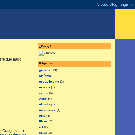
¿Estoy?
 veré qué hago
Etiquetas
guitarra
(13)
as.
ateísmo
(9)
escepticismo
(9)
música
(8)
viajes
(5)
Aldor
(4)
ciencia
(4)
informática
(4)
cine
(3)
libros
(3)
rol
(3)
er Congreso de
salud
(3)