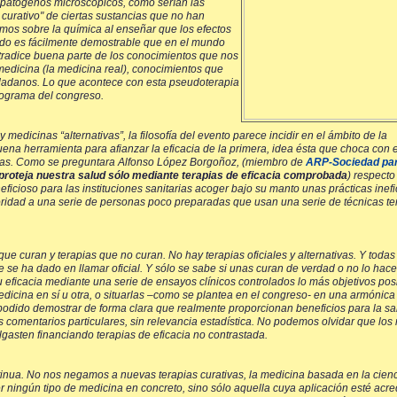
 patógenos microscópicos, como serían las
u curativo" de ciertas sustancias que no han
mos sobre la química al enseñar que los efectos
do es fácilmente demostrable que en el mundo
tradice buena parte de los conocimientos que nos
a medicina (la medicina real), conocimientos que
udadanos. Lo que acontece con esta pseudoterapia
rograma del congreso.
 y medicinas “alternativas”, la filosofía del evento parece incidir en el ámbito de la
a herramienta para afianzar la eficacia de la primera, idea ésta que choca con 
tivas. Como se preguntara Alfonso López Borgoñoz, (miembro de
ARP-Sociedad par
proteja nuestra salud sólo mediante terapias de eficacia comprobada
) respecto
ficioso para las instituciones sanitarias acoger bajo su manto unas prácticas ine
toridad a una serie de personas poco preparadas que usan una serie de técnicas t
que curan y terapias que no curan. No hay terapias oficiales y alternativas. Y todas
se ha dado en llamar oficial. Y sólo se sabe si unas curan de verdad o no lo hace
ficacia mediante una serie de ensayos clínicos controlados lo más objetivos pos
medicina en sí u otra, o situarlas –como se plantea en el congreso- en una armónica
 podido demostrar de forma clara que realmente proporcionan beneficios para la sa
sus comentarios particulares, sin relevancia estadística. No podemos olvidar que los
gasten financiando terapias de eficacia no contrastada.
nua. No nos negamos a nuevas terapias curativas, la medicina basada en la cienc
r ningún tipo de medicina en concreto, sino sólo aquella cuya aplicación esté acre