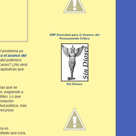
ARP-Sociedad para el Avance del
Pensamiento Crítico
el problema ya
a el avance del
 del polémico
ficaces? ¿No será
erapéuticas que
Sin Dioses
 las que se
n, exigiendo a
ibles. Lo que
 relación
lud pública, más
 recursos
ia es
ditado que cura,