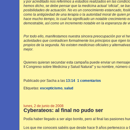
y por acreditado nos referimos a estudios realizados en las condic
hemos dicho, se debe pensar que la medicina actual ‘oficial’, se 
posibilidades de actuación. No es un conocimiento estancado, fosil
como la antigüedad de una terapia o la autoridad moral de quien pr
hace mucho tiempo, lo cual ha significado un notable crecimiento e
demostrable, así como un incremento notable en la esperanza de vi
Por todo ello, manifestamos nuestra sincera preocupación por el hec
actividades que contradicen formalmente los principios que rigen l
propios de la segunda. No existen medicinas oficiales y alternativas
mejor.
Quienes quieran secundar esta campaña puede enviar un mensaje 
II Congreso sobre Medicina y Salud Natural” y su nombre, número de
Publicado por Sacha
a las
13:14
1 comentarios
Etiquetas:
escepticismo
,
salud
lunes, 2 de junio de 2008
Cyberateos: al final no pudo ser
Podía haber llegado a ser algo bonito, pero al final las pasiones 
Los que me conoceis sabéis que desde hace 9 años pertenezco a C