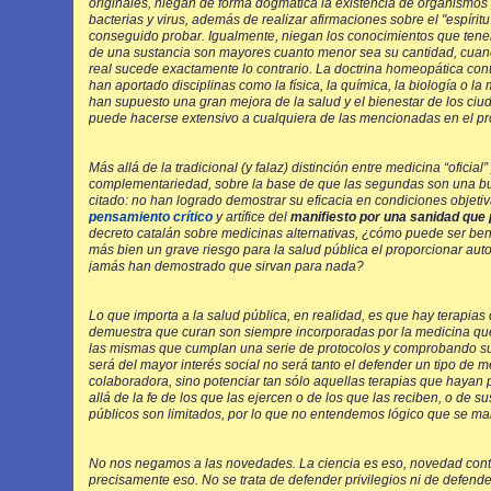
originales, niegan de forma dogmática la existencia de organismos
bacterias y virus, además de realizar afirmaciones sobre el "espírit
conseguido probar. Igualmente, niegan los conocimientos que tene
de una sustancia son mayores cuanto menor sea su cantidad, cuan
real sucede exactamente lo contrario. La doctrina homeopática con
han aportado disciplinas como la física, la química, la biología o l
han supuesto una gran mejora de la salud y el bienestar de los ci
puede hacerse extensivo a cualquiera de las mencionadas en el p
Más allá de la tradicional (y falaz) distinción entre medicina “oficial”
complementariedad, sobre la base de que las segundas son una buen
citado: no han logrado demostrar su eficacia en condiciones obje
pensamiento crítico
y artífice del
manifiesto por una sanidad que 
decreto catalán sobre medicinas alternativas, ¿cómo puede ser bene
más bien un grave riesgo para la salud pública el proporcionar au
jamás han demostrado que sirvan para nada?
Lo que importa a la salud pública, en realidad, es que hay terapias 
demuestra que curan son siempre incorporadas por la medicina que 
las mismas que cumplan una serie de protocolos y comprobando su e
será del mayor interés social no será tanto el defender un tipo de 
colaboradora, sino potenciar tan sólo aquellas terapias que hayan
allá de la fe de los que las ejercen o de los que las reciben, o de 
públicos son limitados, por lo que no entendemos lógico que se mal
No nos negamos a las novedades. La ciencia es eso, novedad conti
precisamente eso. No se trata de defender privilegios ni de defende