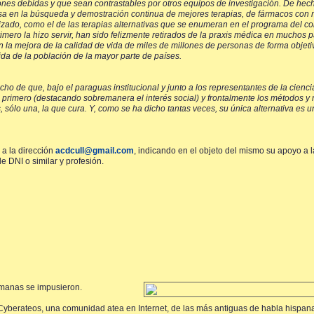
iones debidas y que sean contrastables por otros equipos de investigación. De he
basa en la búsqueda y demostración continua de mejores terapias, de fármacos con
izado, como el de las terapias alternativas que se enumeran en el programa del co
imero la hizo servir, han sido felizmente retirados de la praxis médica en muchos 
n la mejora de la calidad de vida de miles de millones de personas de forma objeti
da de la población de la mayor parte de países.
ho de que, bajo el paraguas institucional y junto a los representantes de la ciencia
o primero (destacando sobremanera el interés social) y frontalmente los métodos y 
, sólo una, la que cura. Y, como se ha dicho tantas veces, su única alternativa es 
a la dirección
acdcull@gmail.com
, indicando en el objeto del mismo su apoyo a l
 DNI o similar y profesión.
humanas se impusieron.
yberateos, una comunidad atea en Internet, de las más antiguas de habla hispan