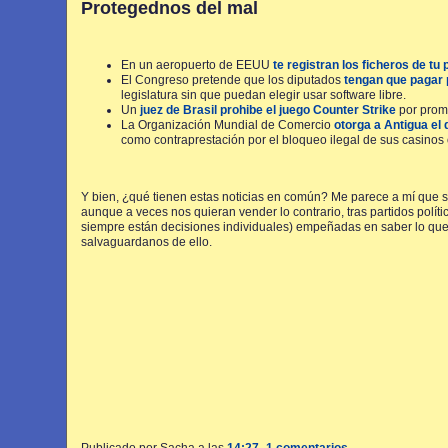
Protegednos del mal
En un aeropuerto de EEUU
te registran los ficheros de tu p
El Congreso pretende que los diputados
tengan que pagar p
legislatura sin que puedan elegir usar software libre.
Un
juez de Brasil prohibe el juego
Counter Strike
por promo
La Organización Mundial de Comercio
otorga a Antigua el
como contraprestación por el bloqueo ilegal de sus casinos 
Y bien, ¿qué tienen estas noticias en común? Me parece a mí que s
aunque a veces nos quieran vender lo contrario, tras partidos polít
siempre están decisiones individuales) empeñadas en saber lo que
salvaguardanos de ello.
Publicado por Sacha
a las
14:27
1 comentarios