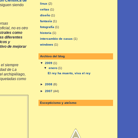
ón Científica de
linux
(2)
s siguen siendo
celtas
(1)
diseño
(1)
fantasía
(1)
ersas
fotografía
(1)
ficial, no es otro
estrales como
historia
(1)
as diferentes
intercambio de casas
(1)
icos y
windows
(1)
etivo de mejorar
Archivo del blog
▼
2009
(1)
o el siempre
▼
enero
(1)
idad de La
El rey ha muerto, viva el rey
el archipiélago,
etiquetadas como
►
2008
(6)
►
2007
(44)
Escepticismo y ateísmo