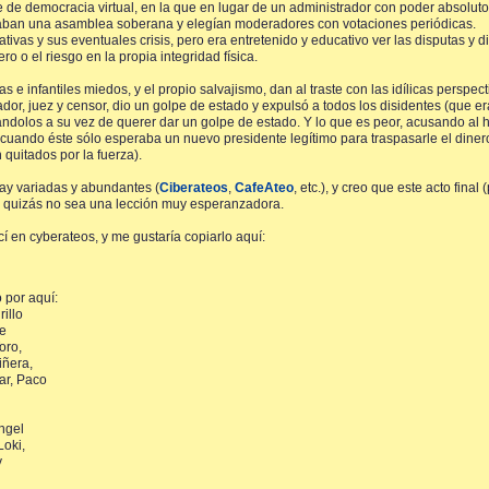
e democracia virtual, en la que en lugar de un administrador con poder absoluto 
aban una asamblea soberana y elegían moderadores con votaciones periódicas.
ivas y sus eventuales crisis, pero era entretenido y educativo ver las disputas y 
 o el riesgo en la propia integridad física.
 e infantiles miedos, y el propio salvajismo, dan al traste con las idílicas perspec
r, juez y censor, dio un golpe de estado y expulsó a todos los disidentes (que era
sándolos a su vez de querer dar un golpe de estado. Y lo que es peor, acusando al
, cuando éste sólo esperaba un nuevo presidente legítimo para traspasarle el diner
 quitados por la fuerza).
ay variadas y abundantes (
Ciberateos
,
CafeAteo
, etc.), y creo que este acto final
e quizás no sea una lección muy esperanzadora.
en cyberateos, y me gustaría copiarlo aquí:
 por aquí:
illo
ge
oro,
iñera,
ar, Paco
Ángel
Loki,
y