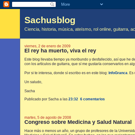
Sachusblog
Ciencia, historia, música, ateísmo, rol online, guitarra, a
viernes, 2 de enero de 2009
El rey ha muerto, viva el rey
Este blog llevaba tiempo ya moribundo y desfallecido, así que he de
con los artículos de guitarra, que sí me gustaría conservarlos en al
Por si te interesa, donde sí escribo es en este blog:
InfoGranca
. Es
Un saludo,
Sacha
Publicado por Sacha
a las
23:32
6 comentarios
martes, 5 de agosto de 2008
Congreso sobre Medicina y Salud Natural
Hace más o menos un año, un grupo de profesores de la Universida