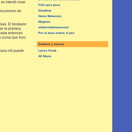
se intentó crear
Friki pero poco
discusiones de
Gnudista
Homo Webensis
Magonia
tivas. El fundador
mihteriohdelasiensia
n la práctica
 hasta entonces
Por la boca muere el pez
o (cosa que hizo
Guitarra y música
 (para mí) puede
Lyrics Freak
All Music