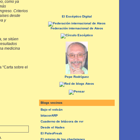
cho, como ya
 más
ngreso. Criterios
países desde
El Escéptico Digital
va y
Federación internacional de Ateos
, se sitúen
resultados
una medicina
a “Carta sobre el
Pepe Rodríguez
Blogs vecinos
Bajo el volcán
bitacorARP
Cuaderno de bitácora de rvr
Desde el Hades
El PaleoFreak
a.
El retorno de los charlatanes