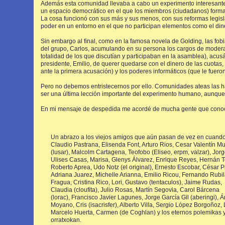
Además esta comunidad llevaba a cabo un experimento interesante d
un espacio democrático en el que los miembros (ciudadanos) form
La cosa funcionó con sus más y sus menos, con sus reformas legislat
poder en un entorno en el que no participan elementos como el dinero
Sin embargo al final, como en la famosa novela de Golding, las fobias
del grupo, Carlos, acumulando en su persona los cargos de moderado
totalidad de los que discutían y participaban en la asamblea), acu
presidente, Emilio, de querer quedarse con el dinero de las cuotas
ante la primera acusación) y los poderes informáticos (que le fueron
Pero no debemos entristecernos por ello. Comunidades ateas las h
ser una última lección importante del experimento humano, aunqu
En mi mensaje de despedida me acordé de mucha gente que conocí 
Un abrazo a los viejos amigos que aún pasan de vez en cuando
Claudio Pastrana, Elisenda Font, Arturo Rios, Cesar Valentín Mur
(lusar), Malcolm Cartagena, Teofobo (Eliseo, erpm, valzar), Jor
Ulises Casas, Marisa, Glenys Álvarez, Enrique Reyes, Hernán T
Roberto Aprea, Udo Notz (el original), Ernesto Escobar, César P
Adriana Juarez, Michelle Arianna, Emilio Ricou, Fernando Rubil
Fragua, Cristina Rico, Lori, Gustavo (tentaculos), Jaime Rudas,
Claudia (cloufita), Julio Rosas, Martín Segovia, Carol Bárcena
(lorac), Francisco Javier Lagunes, Jorge García Gil (aberingi), 
Moyano, Cris (isacrisfer), Alberto Villa, Sergio López Borgoñoz, 
Marcelo Huerta, Carmen (de Coghlan) y los eternos polemikas 
orratxokan.