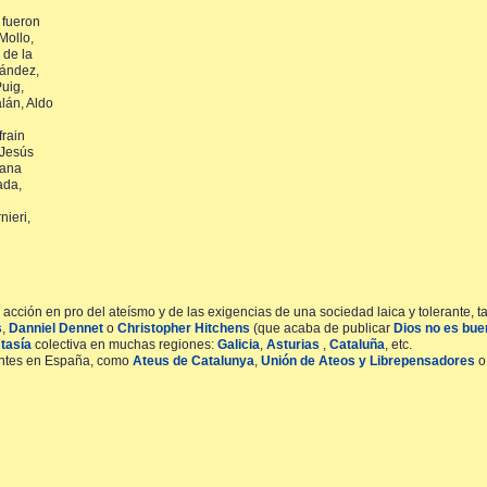
 fueron
Mollo,
 de la
nández,
Puig,
lán, Aldo
frain
 Jesús
iana
ada,
nieri,
ción en pro del ateísmo y de las exigencias de una sociedad laica y tolerante, ta
s
,
Danniel Dennet
o
Christopher Hitchens
(que acaba de publicar
Dios no es bue
tasía
colectiva en muchas regiones:
Galicia
,
Asturias
,
Cataluña
, etc.
entes en España, como
Ateus de Catalunya
,
Unión de Ateos y Librepensadores