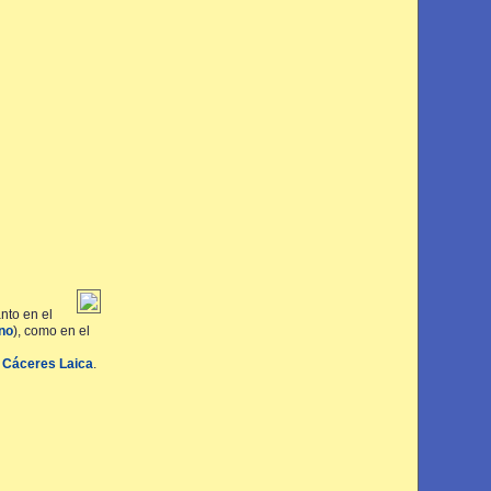
nto en el
no
), como en el
o
Cáceres Laica
.