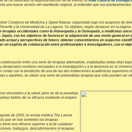
te se ha celebrado la segunda edición de tal evento, el
Aula Cultural de Divulgaci
senta una nueva versión del manifiesto original, al entender que sus planteamiento
Primer Congreso de Medicina y Salud Natural, organizado bajo los auspicios de div
 Tenerife y la Universidad de La Laguna. Su objetivo, según destacan en la página o
de terapias occidentales como la Homeopatía y la Osteopatía, a medicinas anc
 Japón, con los objetivos de favorecer la adquisición de una visión general en l
ado actual y perspectivas de futuro; obtener conocimientos en aspectos científ
er un espíritu de colaboración entre profesionales e investigadores, con el obj
 colaboración entre una serie de terapias alternativas, englobadas todas ellas baj
hay destacados nombres vinculados a la investigación y a la docencia en la Univers
or contar con la bendición de una de las dos instituciones académicas superiores d
tas y aquéllos, se sitúen una serie de pretendidas terapias que sólo pueden ser 
icos vinculados a la salud, pero se da la paradoja
uebas fiables de su eficacia mediante el empleo
 agosto de 2005, la revista médica The Lancet
as que se han sometido las terapias
iene una eficacia superior a la de cualquier
aciones, hallazgos, descubrimientos ni terapias