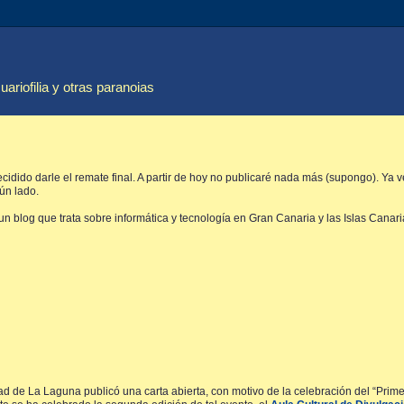
cuariofilia y otras paranoias
cidido darle el remate final. A partir de hoy no publicaré nada más (supongo). Ya
gún lado.
 un blog que trata sobre informática y tecnología en Gran Canaria y las Islas Canari
d de La Laguna publicó una carta abierta, con motivo de la celebración del “Prim