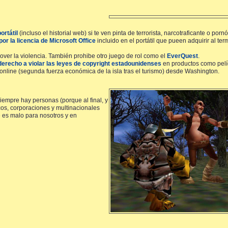
ortátil
(incluso el historial web) si te ven pinta de terrorista, narcotraficante o pornóg
or la licencia de Microsoft Office
incluido en el portátil que pueen adquirir al ter
ver la violencia. También prohibe otro juego de rol como el
EverQuest
.
 derecho a violar las leyes de copyright estadounidenses
en productos como pelí
online (segunda fuerza económica de la isla tras el turismo) desde Washington.
iempre hay personas (porque al final, y
icos, corporaciones y multinacionales
 es malo para nosotros y en