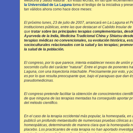
Medicina y Salud Natural”. En estas fechas, en las que recientemen
la Universidad de La Laguna
toma el testigo de la iniciativa y pre
tan válidos ahora como hace doce meses:
El próximo lunes, 23 de julio de 2007, arrancará en La Laguna el 
instituciones públicas, entre las que destacan el Cabildo Insular de
que
tratar sobre las principales terapias complementarias, des
Ayurveda de la India, Medicina Tradicional China y Shiatsu desde
terapias médicas no convencionales, su evolución histórica, est
socioculturales relacionados con la salud y las terapias; promov
la salud de la población.
El congreso, por lo que parece, intenta establecer nexos de unión y
socorrido cuño del carácter “natural”. Entre el grupo de ponentes 
Laguna, con una trayectoria intachable. Precisamente por esto, y p
es por lo que resulta preocupante que, bajo el paraguas que dan és
pseudomedicinas.
El congreso pretende facilitar la obtención de conocimientos científ
de que ninguna de las terapias mentadas ha conseguido aportar pr
del método científico.
En el caso de la terapia occidental más popular, la homeopatía, en
publicó un profundo metaestudio de numerosas pruebas clínicas a l
homeopáticas, determinando de manera clara que la homeopatía no t
placebo. Los practicantes de esta terapia no han aportado investig