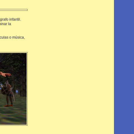
rafo infantil.
minar la
culas o música,