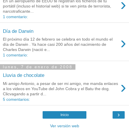
›
En un aeropuerto de EEUU te registran los ficheros de tu
portátil (incluso el historial web) si te ven pinta de terrorista,
narcotraficante...
1 comentario:
Día de Darwin
›
El próximo día 12 de febrero se celebra en todo el mundo el
día de Darwin . Ya hace casi 200 años del nacimiento de
Charles Darwin (nació e...
1 comentario:
lunes, 7 de enero de 2008
Lluvia de chocolate
›
Mi amigo Antonio, a pesar de ser mi amigo, me manda enlaces
a los videos en YouTube del John Cobra y el Batu the dog.
Clicvagando a partir d...
5 comentarios:
›
Inicio
Ver versión web