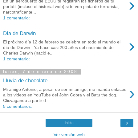
›
En un aeropuerto de EEUU te registran los ficheros de tu
portátil (incluso el historial web) si te ven pinta de terrorista,
narcotraficante...
1 comentario:
Día de Darwin
›
El próximo día 12 de febrero se celebra en todo el mundo el
día de Darwin . Ya hace casi 200 años del nacimiento de
Charles Darwin (nació e...
1 comentario:
lunes, 7 de enero de 2008
Lluvia de chocolate
›
Mi amigo Antonio, a pesar de ser mi amigo, me manda enlaces
a los videos en YouTube del John Cobra y el Batu the dog.
Clicvagando a partir d...
5 comentarios:
›
Inicio
Ver versión web